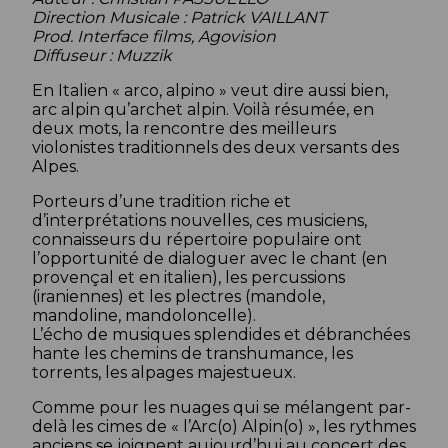
Direction Musicale : Patrick VAILLANT
Prod. Interface films, Agovision
Diffuseur : Muzzik
En Italien « arco, alpino » veut dire aussi bien,
arc alpin qu’archet alpin. Voilà résumée, en
deux mots, la rencontre des meilleurs
violonistes traditionnels des deux versants des
Alpes.
Porteurs d’une tradition riche et
d’interprétations nouvelles, ces musiciens,
connaisseurs du répertoire populaire ont
l’opportunité de dialoguer avec le chant (en
provençal et en italien), les percussions
(iraniennes) et les plectres (mandole,
mandoline, mandoloncelle).
L’écho de musiques splendides et débranchées
hante les chemins de transhumance, les
torrents, les alpages majestueux.
Comme pour les nuages qui se mélangent par-
delà les cimes de « l’Arc(o) Alpin(o) », les rythmes
anciens se joignent aujourd’hui au concert des